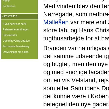
Hjælp
Med vinden blev den ført
Kontakt os
Nørregade, som nedbrænd
VÆRKTØJER
Mølleåen
var mere end 3
Hvad henviser hertil
store tab, og Hans Chris
Relaterede ændringer
Specialsider
tugthusarbejde for at ha
Udskriftsvenlig udgave
Branden var naturligvis 
Permanent henvisning
Oplysninger om siden
det samme udseende ig
og bugtet, men den nye 
og med snorlige facade
om en vis Velstand, rej
som efter Samtidens Do
det kunne være i Køben
betegnet den nye gader.