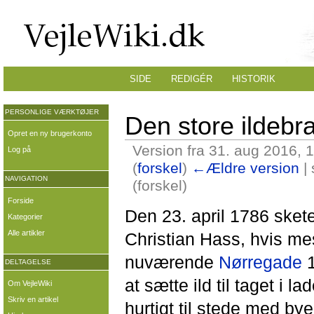
SIDE
REDIGÉR
HISTORIK
PERSONLIGE VÆRKTØJER
Den store ildebr
Opret en ny brugerkonto
Version fra 31. aug 2016, 
Log på
(
forskel
)
←Ældre version
| 
NAVIGATION
(forskel)
Forside
Den 23. april 1786 sket
Kategorier
Alle artikler
Christian Hass, hvis me
nuværende
Nørregade
1
DELTAGELSE
at sætte ild til taget 
Om VejleWiki
Skriv en artikel
hurtigt til stede med by