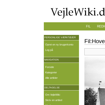
FIL
REDI
PERSONLIGE VÆRKTØJER
Fil:Hove
Opret en ny brugerkonto
Log på
NAVIGATION
Forside
Kategorier
Alle artikler
DELTAGELSE
Om VejleWiki
Skriv en artikel