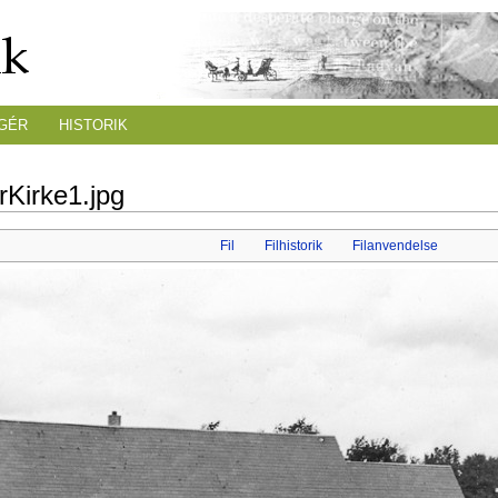
GÉR
HISTORIK
rKirke1.jpg
Fil
Filhistorik
Filanvendelse