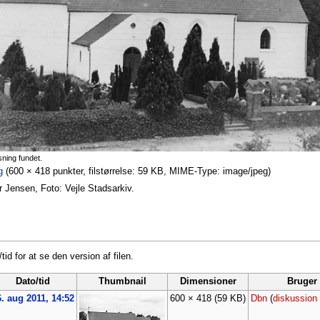
sning fundet.
g
‎
(600 × 418 punkter, filstørrelse: 59 KB, MIME-Type: image/jpeg)
r Jensen, Foto: Vejle Stadsarkiv.
tid for at se den version af filen.
Dato/tid
Thumbnail
Dimensioner
Bruger
. aug 2011, 14:52
600 × 418
(59 KB)
Dbn
(
diskussion