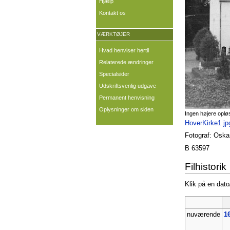
Hjælp
Kontakt os
VÆRKTØJER
Hvad henviser hertil
Relaterede ændringer
Specialsider
Udskriftsvenlig udgave
Permanent henvisning
Oplysninger om siden
Ingen højere oplø
HoverKirke1.jp
Fotograf: Oska
B 63597
Filhistorik
Klik på en dato/
nuværende
16