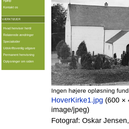
Hjælp
Kontakt os
VÆRKTØJER
Hvad henviser hertil
Relaterede ændringer
Specialsider
Udskriftsvenlig udgave
Permanent henvisning
Oplysninger om siden
Ingen højere opløsning fund
HoverKirke1.jpg
‎
(600 × 
image/jpeg)
Fotograf: Oskar Jensen, 