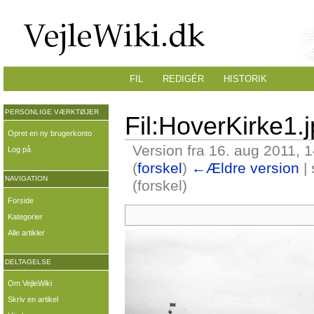
FIL
REDIGÉR
HISTORIK
PERSONLIGE VÆRKTØJER
Fil:HoverKirke1.
Opret en ny brugerkonto
Version fra 16. aug 2011, 
Log på
(
forskel
)
←Ældre version
| 
NAVIGATION
(forskel)
Forside
Kategorier
Alle artikler
DELTAGELSE
Om VejleWiki
Skriv en artikel