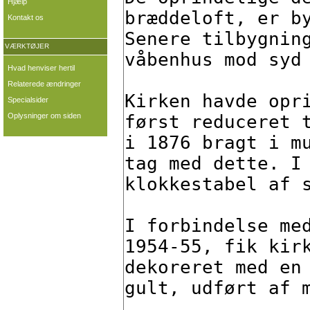
Hjælp
Kontakt os
VÆRKTØJER
Hvad henviser hertil
Relaterede ændringer
Specialsider
Oplysninger om siden