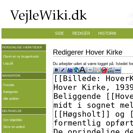
SIDE
REDIGÉR
HISTORIK
PERSONLIGE VÆRKTØJER
Redigerer Hover Kirke
Opret en ny brugerkonto
Log på
Du arbejder uden at være logget på. Istedet fo
NAVIGATION
Forside
Kategorier
Alle artikler
DELTAGELSE
Om VejleWiki
Skriv en artikel