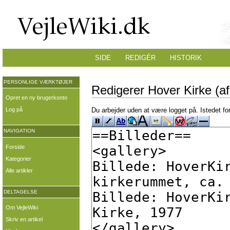
SIDE
REDIGÉR
HISTORIK
PERSONLIGE VÆRKTØJER
Redigerer Hover Kirke (af
Opret en ny brugerkonto
Log på
Du arbejder uden at være logget på. Istedet fo
NAVIGATION
Forside
Kategorier
Alle artikler
DELTAGELSE
Om VejleWiki
Skriv en artikel