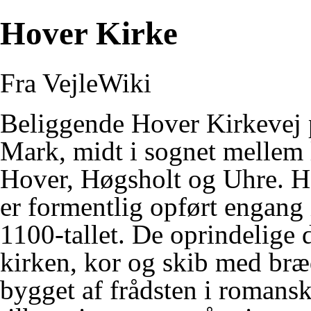
Hover Kirke
Fra VejleWiki
Beliggende
Hover Kirkevej
Mark, midt i sognet mellem
Hover
,
Høgsholt
og
Uhre
. H
er formentlig opført engang i
1100-tallet. De oprindelige d
kirken, kor og skib med bræd
bygget af frådsten i romansk