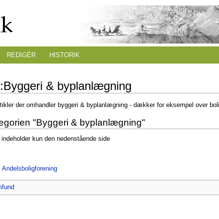
REDIGÉR
HISTORIK
i:Byggeri & byplanlægning
rtikler der omhandler byggeri & byplanlægning - dækker for eksempel over bol
tegorien "Byggeri & byplanlægning"
 indeholder kun den nedenstående side
 Andelsboligforening
fund