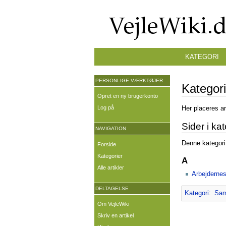
KATEGORI
PERSONLIGE VÆRKTØJER
Kategor
Opret en ny brugerkonto
Log på
Her placeres a
Sider i ka
NAVIGATION
Denne kategori
Forside
Kategorier
A
Alle artikler
Arbejdernes
DELTAGELSE
Kategori
:
Sam
Om VejleWiki
Skriv en artikel