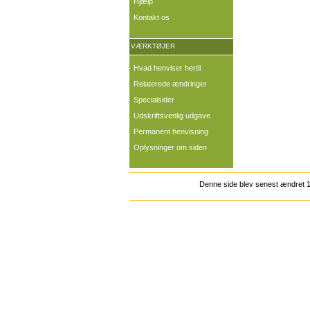
Hjælp
Kontakt os
VÆRKTØJER
Hvad henviser hertil
Relaterede ændringer
Specialsider
Udskriftsvenlig udgave
Permanent henvisning
Oplysninger om siden
Denne side blev senest ændret 1