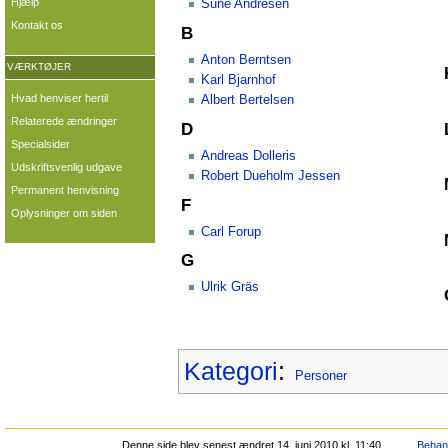
Hjælp
Sune Andresen
Kontakt os
B
Anton Berntsen
VÆRKTØJER
Karl Bjarnhof
Hvad henviser hertil
Albert Bertelsen
Relaterede ændringer
D
Specialsider
Andreas Dolleris
Udskriftsvenlig udgave
Robert Dueholm Jessen
Permanent henvisning
F
Oplysninger om siden
Carl Forup
G
Ulrik Gräs
Kategori
:
Personer
Denne side blev senest ændret 14. juni 2010 kl. 11:40.
Behand