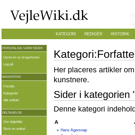
KATEGORI
REDIGÉR
HISTORIK
PERSONLIGE VÆRKTØJER
Kategori:Forfatte
Opret en ny brugerkonto
Log på
Her placeres artikler om 
NAVIGATION
kunstnere.
Forside
Sider i kategorien 
Kategorier
Alle artikler
Denne kategori indehold
DELTAGELSE
A
Om VejleWiki
Skriv en artikel
Hans Agersnap