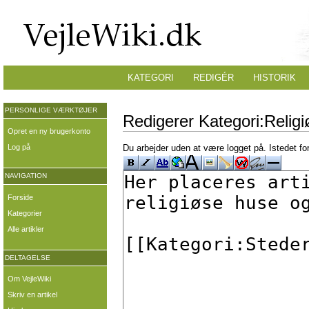
KATEGORI
REDIGÉR
HISTORIK
PERSONLIGE VÆRKTØJER
Redigerer Kategori:Relig
Opret en ny brugerkonto
Log på
Du arbejder uden at være logget på. Istedet fo
NAVIGATION
Forside
Kategorier
Alle artikler
DELTAGELSE
Om VejleWiki
Skriv en artikel