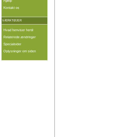
Hjælp
Kontakt os
VÆRKTØJER
Hvad henviser hertil
Relaterede ændringer
Specialsider
Oplysninger om siden