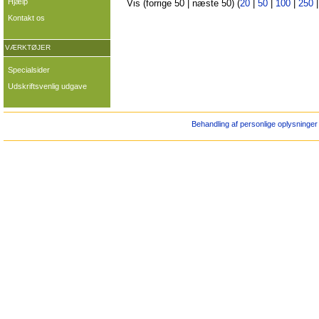
Hjælp
Vis (forrige 50 | næste 50) (
20
|
50
|
100
|
250
Kontakt os
VÆRKTØJER
Specialsider
Udskriftsvenlig udgave
Behandling af personlige oplysninger