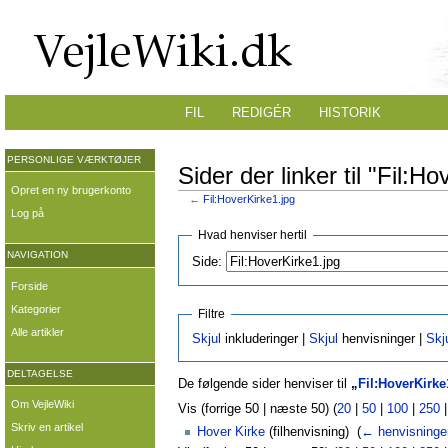
FIL
REDIGÉR
HISTORIK
PERSONLIGE VÆRKTØJER
Sider der linker til "Fil:H
Opret en ny brugerkonto
←
Fil:HoverKirke1.jpg
Log på
Hvad henviser hertil
NAVIGATION
Side:
Forside
Kategorier
Filtre
Alle artikler
Skjul
inkluderinger |
Skjul
henvisninger |
Skj
DELTAGELSE
De følgende sider henviser til
„
Fil:HoverKirke
Om VejleWiki
Vis (forrige 50 | næste 50) (
20
|
50
|
100
|
250
Skriv en artikel
Hover Kirke
(filhenvisning) ‎
(
← henvisninge