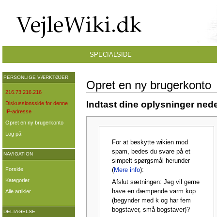
SPECIALSIDE
PERSONLIGE VÆRKTØJER
Opret en ny brugerkonto
216.73.216.216
Indtast dine oplysninger nede
Diskussionsside for denne
IP-adresse
Opret en ny brugerkonto
Log på
For at beskytte wikien mod
spam, bedes du svare på et
NAVIGATION
simpelt spørgsmål herunder
Forside
(
Mere info
):
Kategorier
Afslut sætningen: Jeg vil gerne
have en dæmpende varm kop
Alle artikler
(begynder med k og har fem
bogstaver, små bogstaver)?
DELTAGELSE