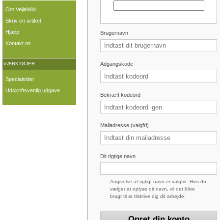
Om VejleWiki
Skriv en artikel
Hjælp
Brugernavn
Kontakt os
Adgangskode
VÆRKTØJER
Specialsider
Udskriftsvenlig udgave
Bekræft kodeord
Mailadresse (valgfri)
Dit rigtige navn
Angivelse af rigtigt navn er valgfrit. Hvis du
vælger at oplyse dit navn, vil det blive
brugt til at tilskrive dig dit arbejde.