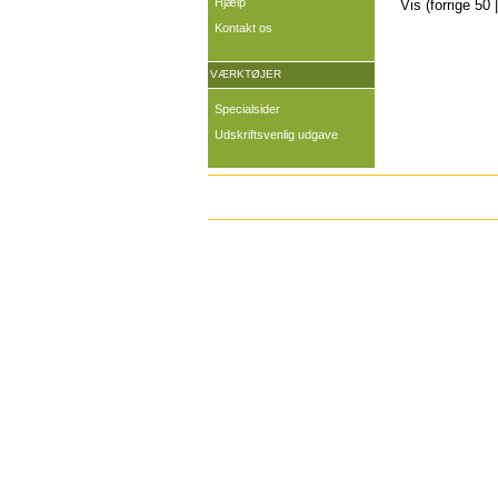
Hjælp
Vis (forrige 50 
Kontakt os
VÆRKTØJER
Specialsider
Udskriftsvenlig udgave