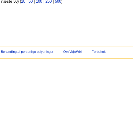
| næste 50) (
20
|
50
|
100
|
250
|
500
)
Behandling af personlige oplysninger
Om VejleWiki
Forbehold