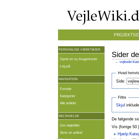
PROJEKTSI
PERSONLIGE VÆRKTØJER
Sider der
Opret en ny brugerkonto
←
vejlewiki:Kat
Log på
Hvad henvise
NAVIGATION
Side:
Forside
Kategorier
Filtre
Alle artikler
Skjul
inklude
DELTAGELSE
De følgende sid
Om VejleWiki
Vis (forrige 50 
Skriv en artikel
Hjælp:Kateg