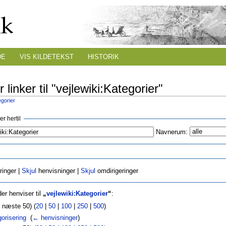
DE
VIS KILDETEKST
HISTORIK
 linker til "vejlewiki:Kategorier"
egorier
r hertil
Navnerum:
ringer |
Skjul
henvisninger |
Skjul
omdirigeringer
er henviser til
„
vejlewiki:Kategorier
“
:
| næste 50) (
20
|
50
|
100
|
250
|
500
)
orisering
‎
(
← henvisninger
)