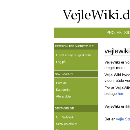
PROJEKTSI
PERSONLIGE VÆRKTØJER
vejlewik
Opret en ny brugerkonto
Log på
VejleWiki er vo
meget mere.
NAVIGATION
Vejle Wiki bygg
viden, både ved 
Forside
For at VejleWi
Kategorier
bidrage
her
.
Alle artikler
VejleWiki er ikk
DELTAGELSE
Om VejleWiki
Det er
Vejle St
Skriv en artikel