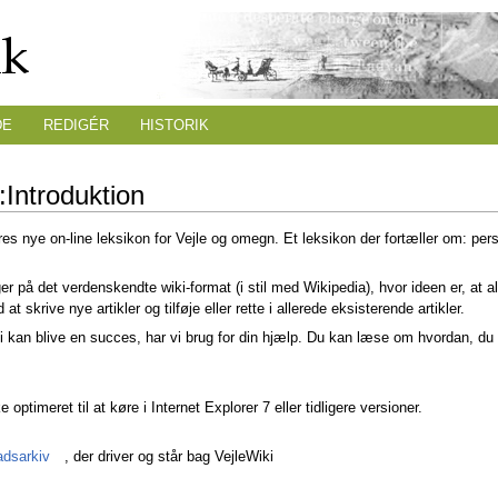
DE
REDIGÉR
HISTORIK
i:Introduktion
res nye on-line leksikon for Vejle og omegn. Et leksikon der fortæller om: perso
er på det verdenskendte wiki-format (i stil med Wikipedia), hvor ideen er, at a
at skrive nye artikler og tilføje eller rette i allerede eksisterende artikler.
ki kan blive en succes, har vi brug for din hjælp. Du kan læse om hvordan, d
e optimeret til at køre i Internet Explorer 7 eller tidligere versioner.
adsarkiv
, der driver og står bag VejleWiki