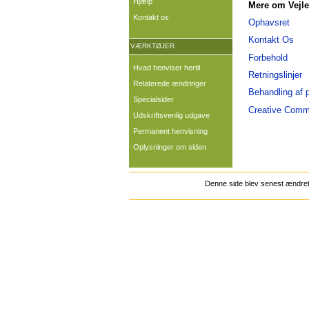
Hjælp
Mere om Vejle
Kontakt os
Ophavsret
Kontakt Os
VÆRKTØJER
Forbehold
Hvad henviser hertil
Retningslinjer
Relaterede ændringer
Behandling af 
Specialsider
Creative Com
Udskriftsvenlig udgave
Permanent henvisning
Oplysninger om siden
Denne side blev senest ændret 