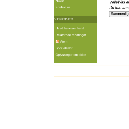
Hjælp
VejleWiki er
Kontakt os
Du kan læse
VÆRKTØJER
Hvad henviser hertil
Relaterede ændringer
Atom
Specialsider
Oplysninger om siden