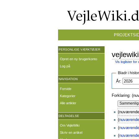
PROJEKTSI
PERSONLIGE VÆRKTØJER
vejlewik
Opret en ny brugerkonto
Vis loglister for
Log på
Bladr i histo
NAVIGATION
År:
Forside
Forklaring: (nu
Kategorier
Alle artikler
(nuværende
DELTAGELSE
(
nuværend
Om VejleWiki
(
nuværend
Skriv en artikel
(
nuværend