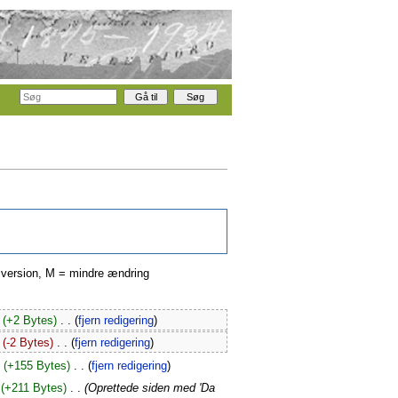
ge version, M = mindre ændring
(+2 Bytes)
‎
. .
(
fjern redigering
)
(-2 Bytes)
‎
. .
(
fjern redigering
)
(+155 Bytes)
‎
. .
(
fjern redigering
)
(+211 Bytes)
‎
. .
(Oprettede siden med 'Da