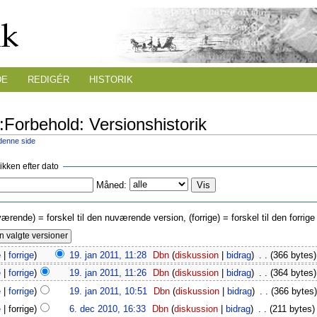
DE
REDIGÉR
HISTORIK
i:Forbehold: Versionshistorik
 denne side
rikken efter dato
Måned:
værende) = forskel til den nuværende version, (forrige) = forskel til den forri
 |
forrige
)
19. jan 2011, 11:28
‎
Dbn
(
diskussion
|
bidrag
)
‎
. .
(366 bytes)
e
|
forrige
)
19. jan 2011, 11:26
‎
Dbn
(
diskussion
|
bidrag
)
‎
. .
(364 bytes)
e
|
forrige
)
19. jan 2011, 10:51
‎
Dbn
(
diskussion
|
bidrag
)
‎
. .
(366 bytes)
e
| forrige)
6. dec 2010, 16:33
‎
Dbn
(
diskussion
|
bidrag
)
‎
. .
(211 bytes)