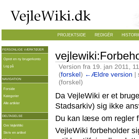
PROJEKTSIDE
REDIGÉR
HISTORI
PERSONLIGE VÆRKTØJER
vejlewiki:Forbeh
Opret en ny brugerkonto
Version fra 19. jan 2011, 1
Log på
(
forskel
)
←Ældre version
| 
NAVIGATION
(forskel)
Forside
Da VejleWiki er et bruge
Kategorier
Alle artikler
Stadsarkiv) sig ikke ansv
Du kan læse om regler 
DELTAGELSE
Om VejleWiki
VejleWiki forbeholder sig
Skriv en artikel