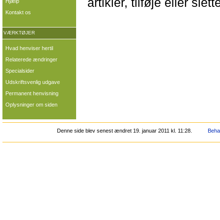
artikler, tilføje eller slet
Hjælp
Kontakt os
VÆRKTØJER
Hvad henviser hertil
Relaterede ændringer
Specialsider
Udskriftsvenlig udgave
Permanent henvisning
Oplysninger om siden
Denne side blev senest ændret 19. januar 2011 kl. 11:28.
Behan