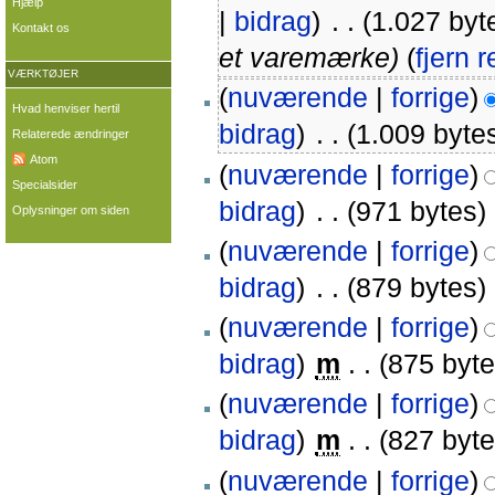
Hjælp
|
bidrag
)
‎
. .
(1.027 byt
Kontakt os
et varemærke)
(
fjern 
VÆRKTØJER
(
nuværende
|
forrige
)
Hvad henviser hertil
bidrag
)
‎
. .
(1.009 byte
Relaterede ændringer
Atom
(
nuværende
|
forrige
)
Specialsider
bidrag
)
‎
. .
(971 bytes)
Oplysninger om siden
(
nuværende
|
forrige
)
bidrag
)
‎
. .
(879 bytes)
(
nuværende
|
forrige
)
bidrag
)
‎
m
. .
(875 byte
(
nuværende
|
forrige
)
bidrag
)
‎
m
. .
(827 byte
(
nuværende
|
forrige
)