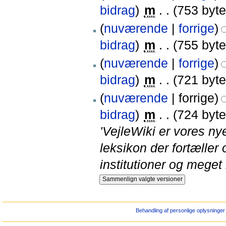
bidrag
)
‎
m
. .
(753 byte
(
nuværende
|
forrige
)
bidrag
)
‎
m
. .
(755 byte
(
nuværende
|
forrige
)
bidrag
)
‎
m
. .
(721 byte
(
nuværende
| forrige)
bidrag
)
‎
m
. .
(724 byte
'VejleWiki er vores ny
leksikon der fortæller
institutioner og meget
Behandling af personlige oplysninger