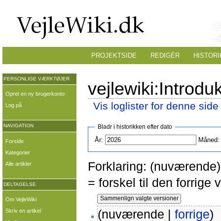
PROJEKTSIDE
REDIGÉR
HISTORI
PERSONLIGE VÆRKTØJER
vejlewiki:Introdu
Opret en ny brugerkonto
Vis loglister for denne side
Log på
NAVIGATION
Bladr i historikken efter dato
År:
Måned:
Forside
Kategorier
Forklaring: (nuværende) 
Alle artikler
= forskel til den forrig
DELTAGELSE
Om VejleWiki
(nuværende |
forrige
)
Skriv en artikel