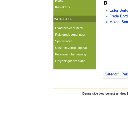
Hjælp
B
Kontakt os
Ester Bert
Frede Bord
VÆRKTØJER
Mikael Bor
Hvad henviser hertil
Relaterede ændringer
Specialsider
Udskriftsvenlig udgave
Permanent henvisning
Oplysninger om siden
Kategori
:
Per
Denne side blev senest ændret 1