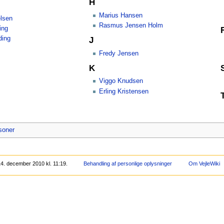
H
Marius Hansen
elsen
Rasmus Jensen Holm
ing
ding
J
Fredy Jensen
K
Viggo Knudsen
Erling Kristensen
soner
4. december 2010 kl. 11:19.
Behandling af personlige oplysninger
Om VejleWiki