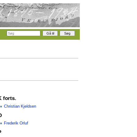
K forts.
Christian Kjeldsen
O
Frederik Orluf
P