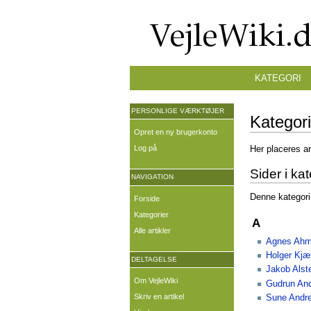
KATEGORI
PERSONLIGE VÆRKTØJER
Kategor
Opret en ny brugerkonto
Log på
Her placeres ar
Sider i ka
NAVIGATION
Denne kategori 
Forside
Kategorier
A
Alle artikler
Agnes Ahm
Holger Kjæ
DELTAGELSE
Jakob Alst
Om VejleWiki
Gudrun An
Skriv en artikel
Sune Andr