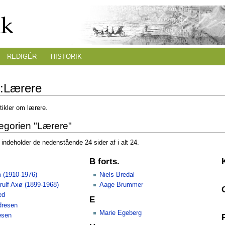
REDIGÉR
HISTORIK
i:Lærere
tikler om lærere.
tegorien "Lærere"
indeholder de nedenstående 24 sider af i alt 24.
B forts.
 (1910-1976)
Niels Bredal
rulf Axø (1899-1968)
Aage Brummer
ed
E
dresen
Marie Egeberg
esen