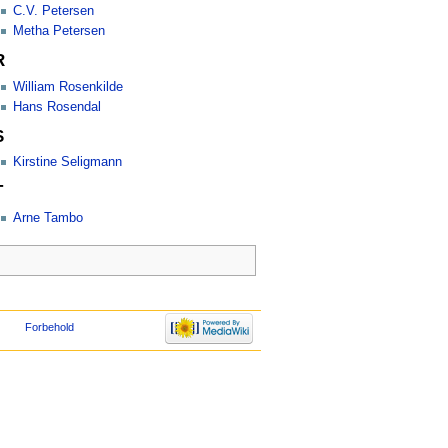
C.V. Petersen
Metha Petersen
R
William Rosenkilde
Hans Rosendal
S
Kirstine Seligmann
T
Arne Tambo
Forbehold