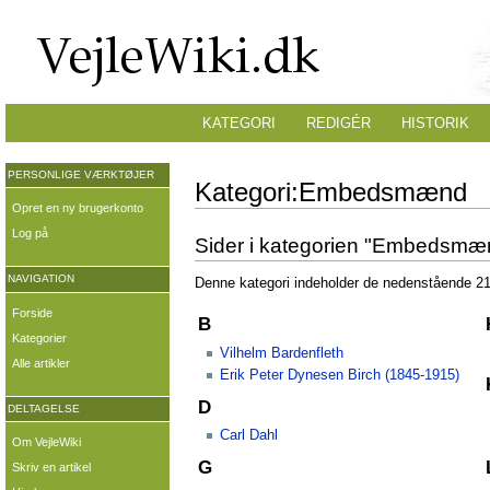
KATEGORI
REDIGÉR
HISTORIK
PERSONLIGE VÆRKTØJER
Kategori:Embedsmænd
Opret en ny brugerkonto
Log på
Sider i kategorien "Embedsmæ
NAVIGATION
Denne kategori indeholder de nedenstående 21 s
Forside
B
Kategorier
Vilhelm Bardenfleth
Alle artikler
Erik Peter Dynesen Birch (1845-1915)
D
DELTAGELSE
Carl Dahl
Om VejleWiki
G
Skriv en artikel