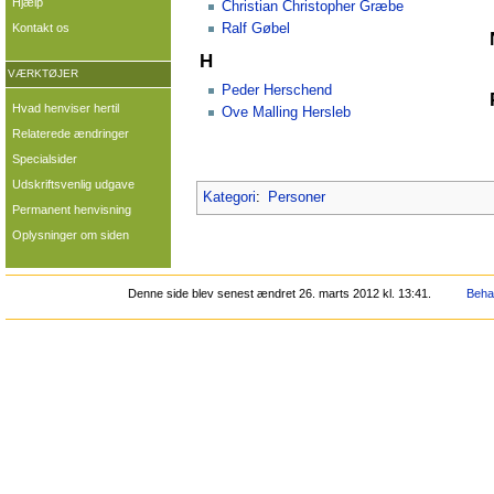
Hjælp
Christian Christopher Græbe
Ralf Gøbel
Kontakt os
H
VÆRKTØJER
Peder Herschend
Hvad henviser hertil
Ove Malling Hersleb
Relaterede ændringer
Specialsider
Udskriftsvenlig udgave
Kategori
:
Personer
Permanent henvisning
Oplysninger om siden
Denne side blev senest ændret 26. marts 2012 kl. 13:41.
Behan