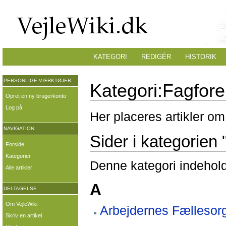
KATEGORI
REDIGÉR
HISTORIK
PERSONLIGE VÆRKTØJER
Kategori:Fagfore
Opret en ny brugerkonto
Log på
Her placeres artikler om
NAVIGATION
Sider i kategorien
Forside
Kategorier
Denne kategori indeholde
Alle artikler
A
DELTAGELSE
Om VejleWiki
Arbejdernes Fællesor
Skriv en artikel