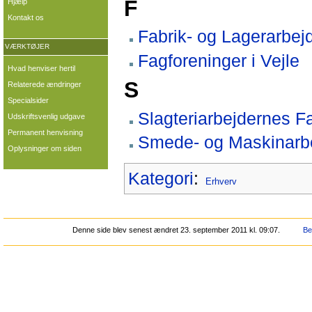
F
Hjælp
Kontakt os
Fabrik- og Lagerarbej
VÆRKTØJER
Fagforeninger i Vejle
Hvad henviser hertil
S
Relaterede ændringer
Specialsider
Slagteriarbejdernes F
Udskriftsvenlig udgave
Permanent henvisning
Smede- og Maskinarbej
Oplysninger om siden
Kategori
:
Erhverv
Denne side blev senest ændret 23. september 2011 kl. 09:07.
Be