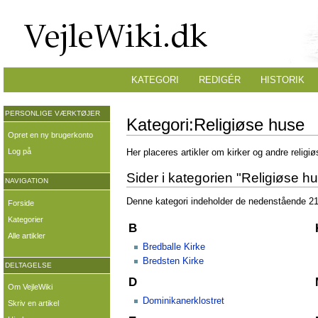
KATEGORI
REDIGÉR
HISTORIK
PERSONLIGE VÆRKTØJER
Kategori:Religiøse huse
Opret en ny brugerkonto
Log på
Her placeres artikler om kirker og andre religi
Sider i kategorien "Religiøse h
NAVIGATION
Denne kategori indeholder de nedenstående 21 s
Forside
Kategorier
B
Alle artikler
Bredballe Kirke
Bredsten Kirke
DELTAGELSE
D
Om VejleWiki
Dominikanerklostret
Skriv en artikel