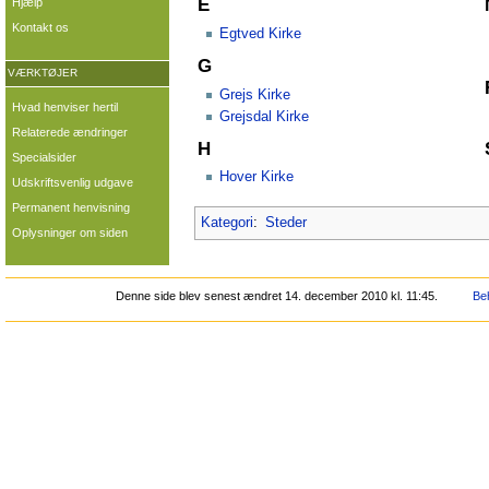
E
Hjælp
Kontakt os
Egtved Kirke
G
VÆRKTØJER
Grejs Kirke
Hvad henviser hertil
Grejsdal Kirke
Relaterede ændringer
H
Specialsider
Hover Kirke
Udskriftsvenlig udgave
Permanent henvisning
Kategori
:
Steder
Oplysninger om siden
Denne side blev senest ændret 14. december 2010 kl. 11:45.
Beh