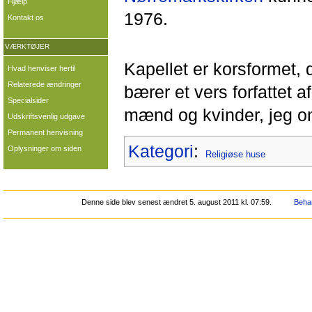
Hjælp
1976.
Kontakt os
VÆRKTØJER
Kapellet er korsformet, 
Hvad henviser hertil
Relaterede ændringer
bærer et vers forfattet a
Specialsider
mænd og kvinder, jeg o
Udskriftsvenlig udgave
Permanent henvisning
Kategori
:
Oplysninger om siden
Religiøse huse
Denne side blev senest ændret 5. august 2011 kl. 07:59.
Behan