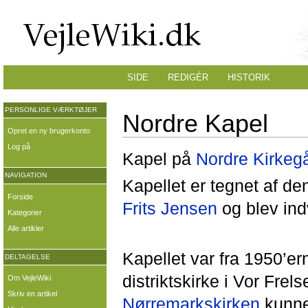
SIDE
REDIGÉR
HISTORIK
PERSONLIGE VÆRKTØJER
Nordre Kapel
Opret en ny brugerkonto
Log på
Kapel på
Nordre Kirkeg
NAVIGATION
Kapellet er tegnet af den
Forside
Frits Jensen
og blev indv
Kategorier
Alle artikler
Kapellet var fra 1950’er
DELTAGELSE
distriktskirke i Vor Frels
Om VejleWiki
Skriv en artikel
Nørremarkskirken
kunne